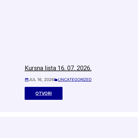
Kursna lista 16. 07. 2026.
JUL 16, 2026
UNCATEGORIZED
OTVORI