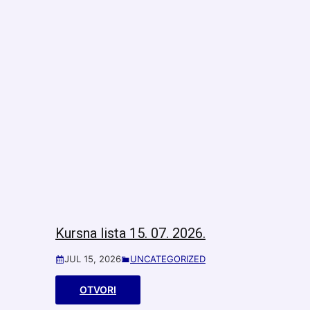
Kursna lista 15. 07. 2026.
JUL 15, 2026
UNCATEGORIZED
OTVORI