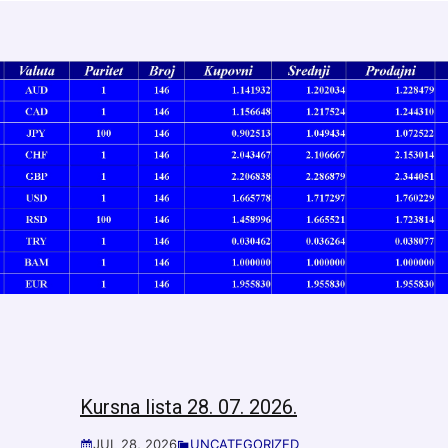
Kursna lista 28. 07. 2026.
JUL 28, 2026
UNCATEGORIZED