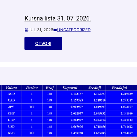
Kursna lista 31. 07. 2026.
JUL 31, 2026
UNCATEGORIZED
OTVORI