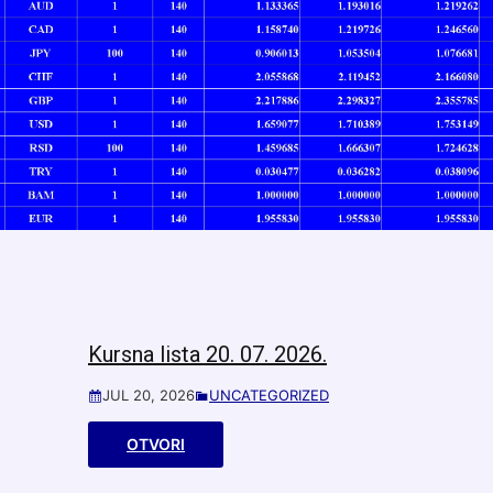
Kursna lista 20. 07. 2026.
JUL 20, 2026
UNCATEGORIZED
OTVORI