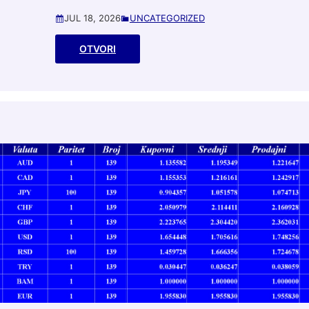
JUL 18, 2026
UNCATEGORIZED
OTVORI