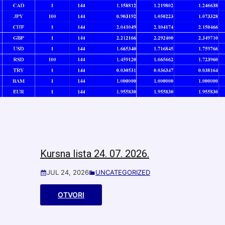
Kursna lista 24. 07. 2026.
JUL 24, 2026
UNCATEGORIZED
OTVORI