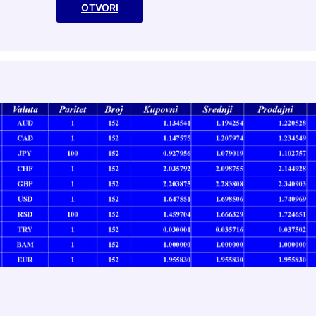
OTVORI