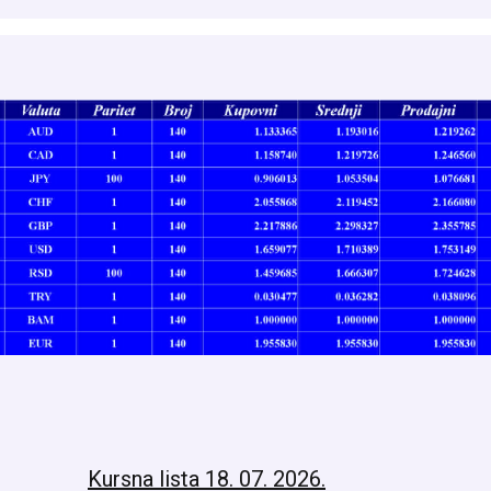
Kursna lista 18. 07. 2026.