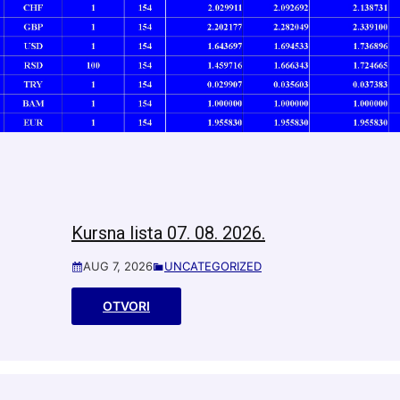
Kursna lista 07. 08. 2026.
AUG 7, 2026
UNCATEGORIZED
OTVORI