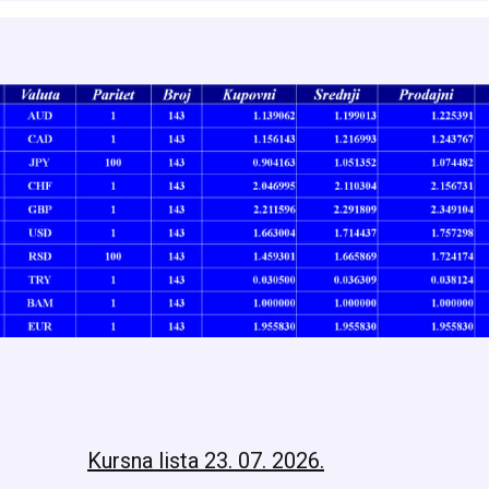
Kursna lista 23. 07. 2026.