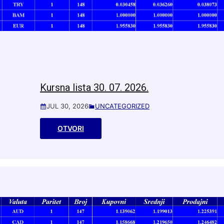
Kursna lista 30. 07. 2026.
JUL 30, 2026
UNCATEGORIZED
OTVORI