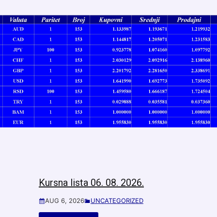
Kursna lista 06. 08. 2026.
AUG 6, 2026
UNCATEGORIZED