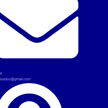
l:
tulusdoo@gmail.com