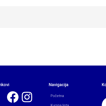
nkovi
Navigacija
K
Početna
Kursna lista