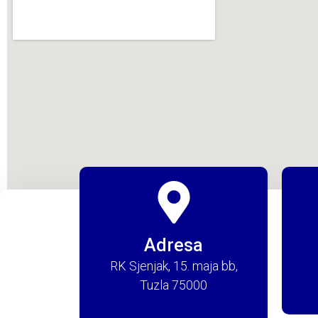
Adresa
RK Sjenjak, 15. maja bb,
Tuzla 75000