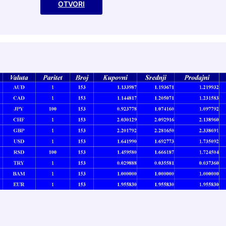
OTVORI