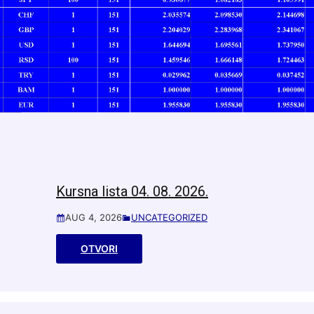
Kursna lista 04. 08. 2026.
AUG 4, 2026
UNCATEGORIZED
OTVORI