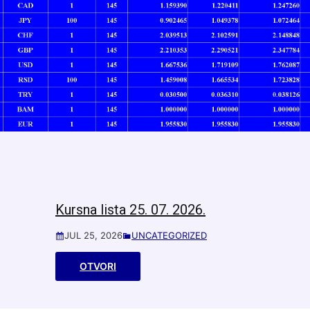
Kursna lista 25. 07. 2026.
JUL 25, 2026
UNCATEGORIZED
OTVORI