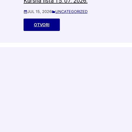
Kursna lista 15. 07. 2026.
JUL 15, 2026
UNCATEGORIZED
OTVORI