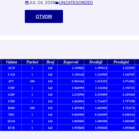
JUL 24, 2026
UNCATEGORIZED
OTVORI