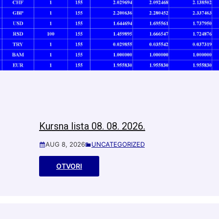
Kursna lista 08. 08. 2026.
AUG 8, 2026
UNCATEGORIZED
OTVORI