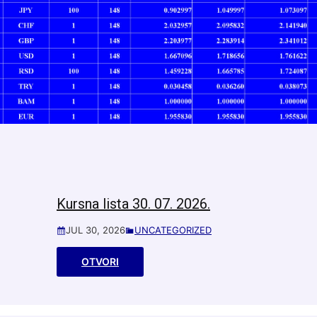
Kursna lista 30. 07. 2026.
JUL 30, 2026
UNCATEGORIZED
OTVORI