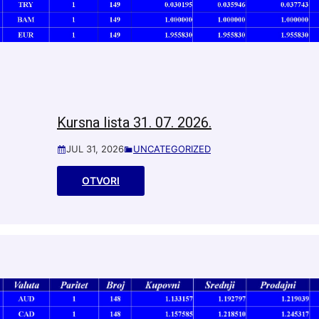
Kursna lista 31. 07. 2026.
JUL 31, 2026
UNCATEGORIZED
OTVORI