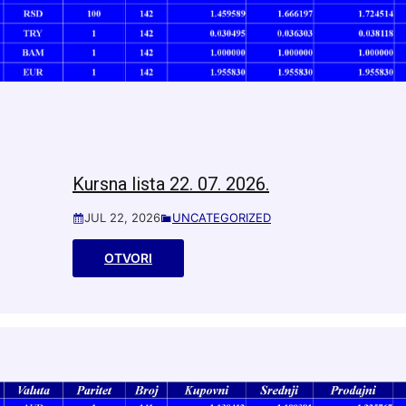
Kursna lista 22. 07. 2026.
JUL 22, 2026
UNCATEGORIZED
OTVORI