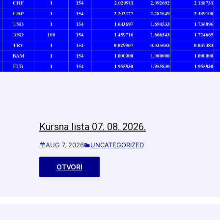
Kursna lista 07. 08. 2026.
AUG 7, 2026
UNCATEGORIZED
OTVORI