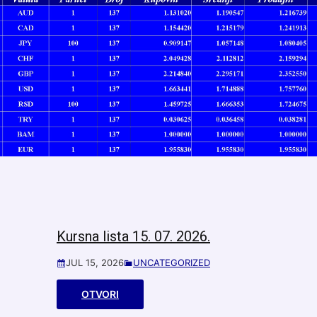
Kursna lista 15. 07. 2026.
JUL 15, 2026
UNCATEGORIZED
OTVORI