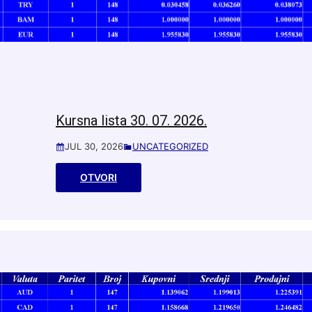
Kursna lista 30. 07. 2026.
JUL 30, 2026
UNCATEGORIZED
OTVORI