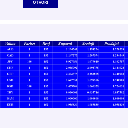
OTVORI