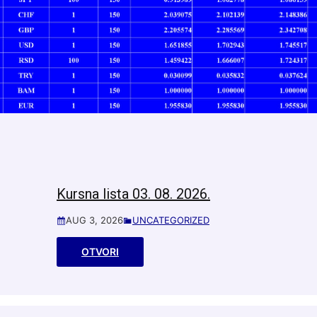
Kursna lista 03. 08. 2026.
AUG 3, 2026
UNCATEGORIZED
OTVORI