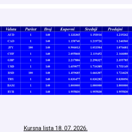
Kursna lista 18. 07. 2026.