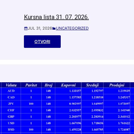
Kursna lista 31. 07. 2026.
JUL 31, 2026
UNCATEGORIZED
OTVORI