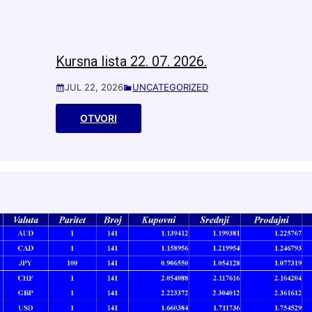
Kursna lista 22. 07. 2026.
JUL 22, 2026
UNCATEGORIZED
OTVORI