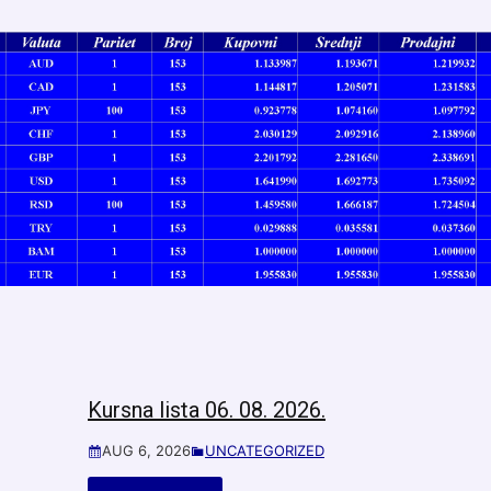
Kursna lista 06. 08. 2026.
AUG 6, 2026
UNCATEGORIZED