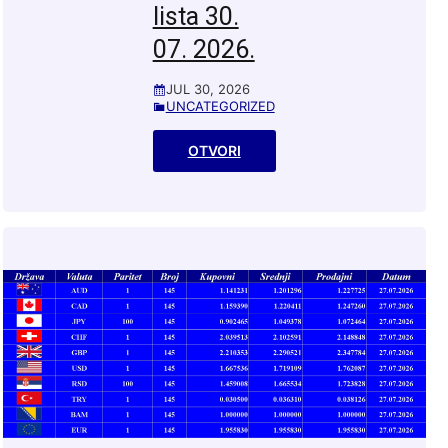
lista 30.
07. 2026.
JUL 30, 2026
UNCATEGORIZED
OTVORI