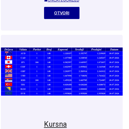
UNCATEGORIZED
OTVORI
Kursna