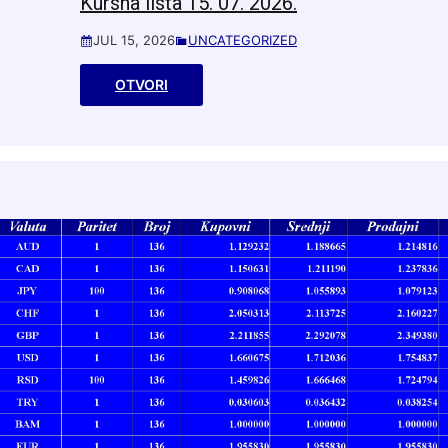
Kursna lista 15. 07. 2026.
JUL 15, 2026
UNCATEGORIZED
OTVORI