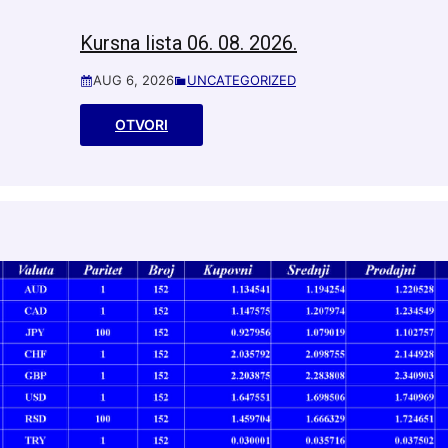
Kursna lista 06. 08. 2026.
AUG 6, 2026
UNCATEGORIZED
OTVORI