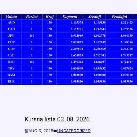
Kursna lista 03. 08. 2026.
AUG 3, 2026
UNCATEGORIZED