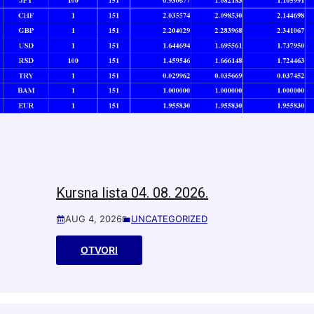
Kursna lista 04. 08. 2026.
AUG 4, 2026
UNCATEGORIZED
OTVORI