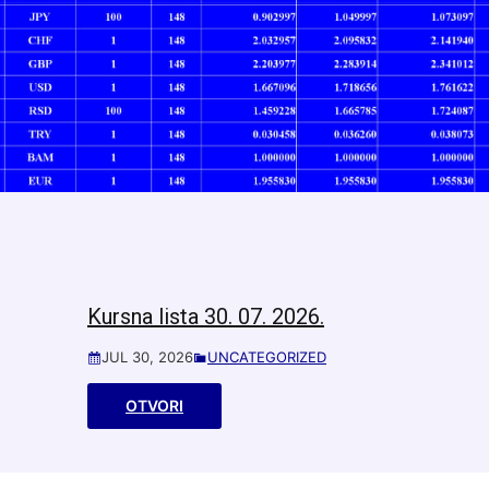
Kursna lista 30. 07. 2026.
JUL 30, 2026
UNCATEGORIZED
OTVORI