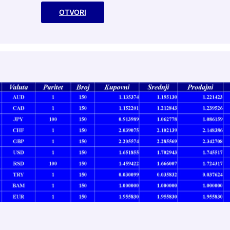
OTVORI