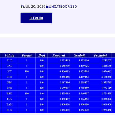
JUL 20, 2026
UNCATEGORIZED
OTVORI