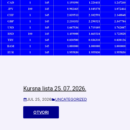
Kursna lista 25. 07. 2026.
JUL 25, 2026
UNCATEGORIZED
OTVORI