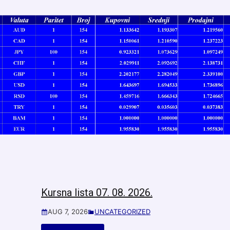
Kursna lista 07. 08. 2026.
AUG 7, 2026
UNCATEGORIZED