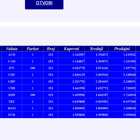
OTVORI