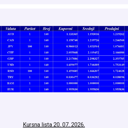
Kursna lista 20. 07. 2026.