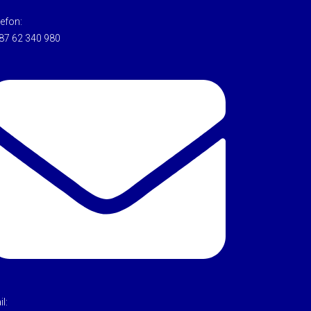
lefon:
87 62 340 980
l: