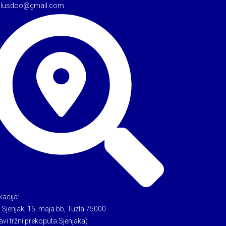
tulusdoo@gmail.com
kacija:
 Sjenjak, 15. maja bb, Tuzla 75000
avi tržni prekoputa Sjenjaka)