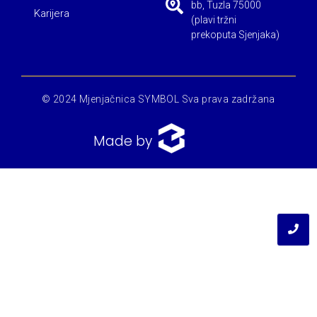
bb, Tuzla 75000
Karijera
(plavi tržni
prekoputa Sjenjaka)
© 2024 Mjenjačnica SYMBOL Sva prava zadržana
Made by