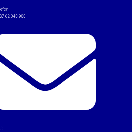
lefon:
87 62 340 980
l: