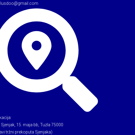
tulusdoo@gmail.com
kacija:
 Sjenjak, 15. maja bb, Tuzla 75000
avi tržni prekoputa Sjenjaka)