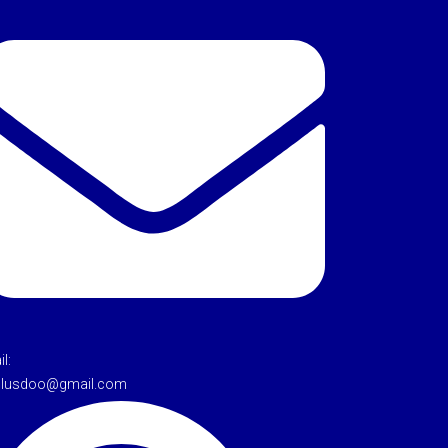
l:
tulusdoo@gmail.com