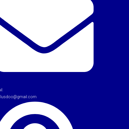
l:
tulusdoo@gmail.com