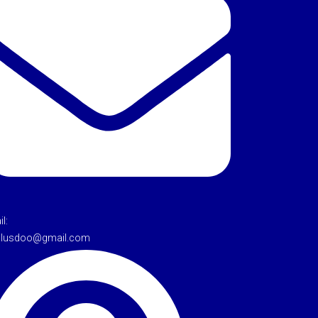
l:
tulusdoo@gmail.com