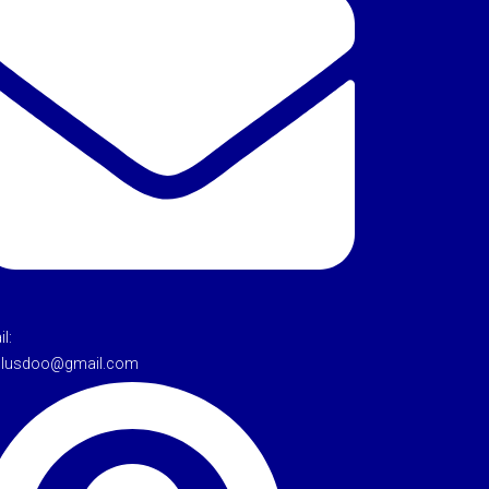
l:
tulusdoo@gmail.com