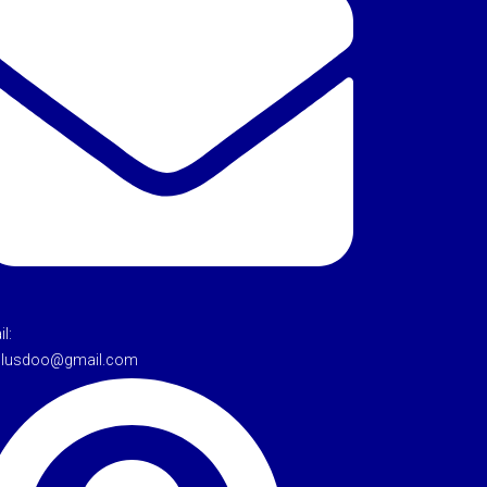
l:
tulusdoo@gmail.com