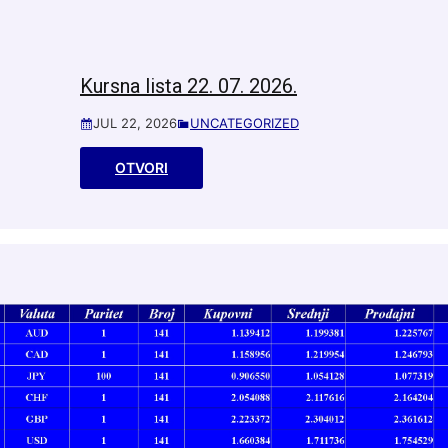
Kursna lista 22. 07. 2026.
JUL 22, 2026
UNCATEGORIZED
OTVORI