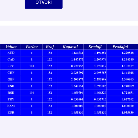
OTVORI