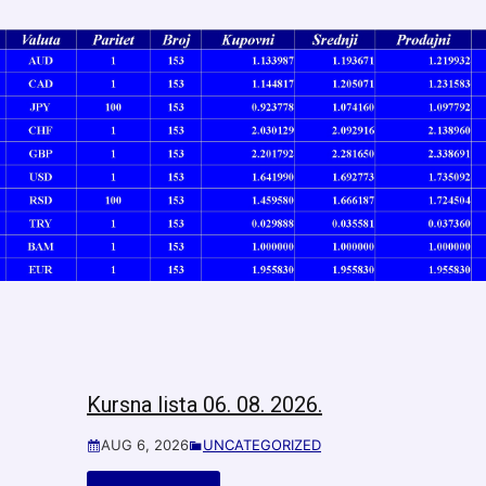
Kursna lista 06. 08. 2026.
AUG 6, 2026
UNCATEGORIZED