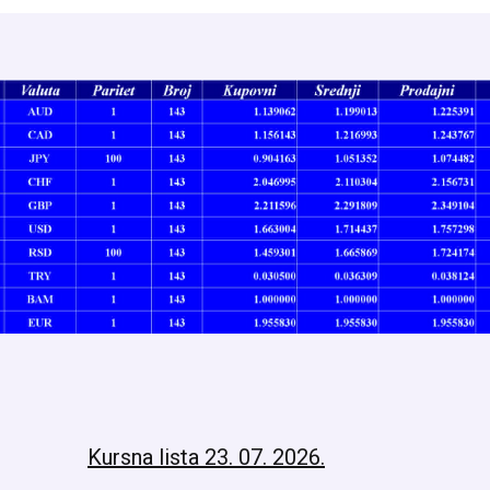
Kursna lista 23. 07. 2026.