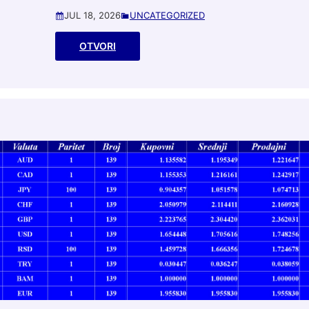
JUL 18, 2026
UNCATEGORIZED
OTVORI