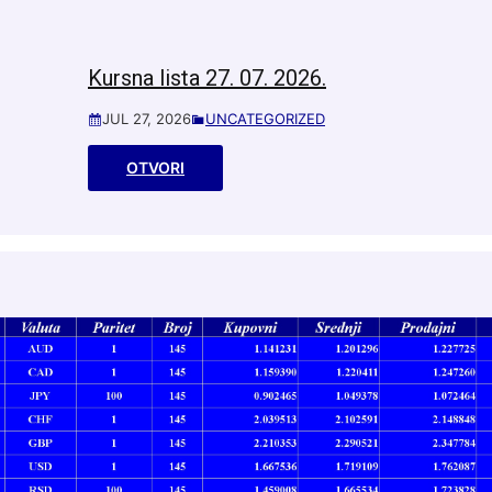
Kursna lista 27. 07. 2026.
JUL 27, 2026
UNCATEGORIZED
OTVORI