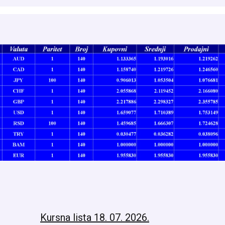
Kursna lista 18. 07. 2026.