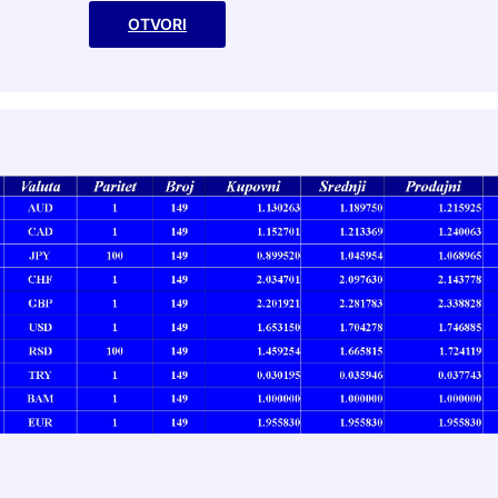
OTVORI