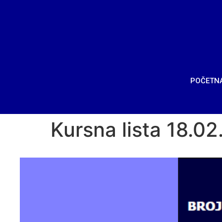
POČETN
Kursna lista 18.02