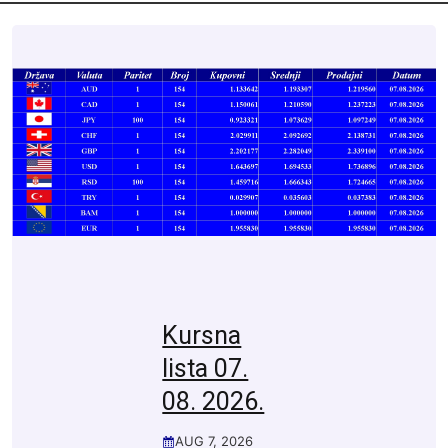
Kursna
lista 07.
08. 2026.
AUG 7, 2026