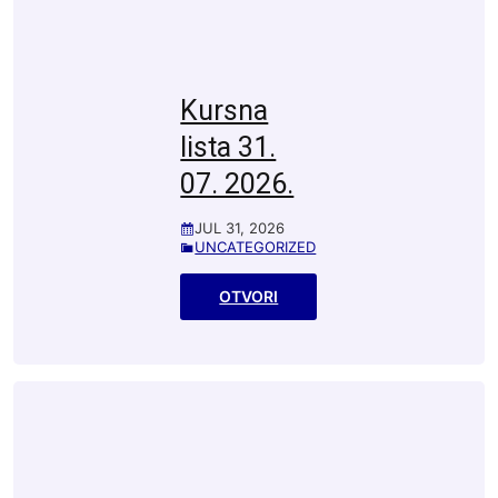
Kursna
lista 31.
07. 2026.
JUL 31, 2026
UNCATEGORIZED
OTVORI