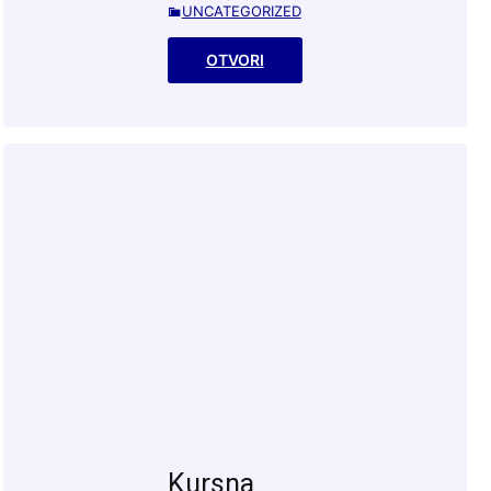
UNCATEGORIZED
OTVORI
Kursna