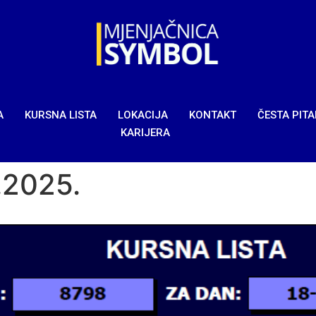
A
KURSNA LISTA
LOKACIJA
KONTAKT
ČESTA PIT
KARIJERA
.2025.