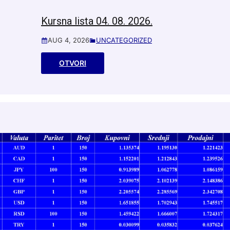
Kursna lista 04. 08. 2026.
AUG 4, 2026
UNCATEGORIZED
OTVORI