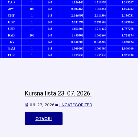
Kursna lista 23. 07. 2026.
JUL 23, 2026
UNCATEGORIZED
OTVORI