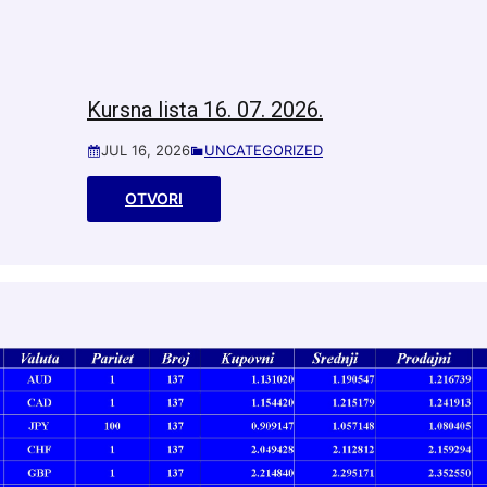
Kursna lista 16. 07. 2026.
JUL 16, 2026
UNCATEGORIZED
OTVORI