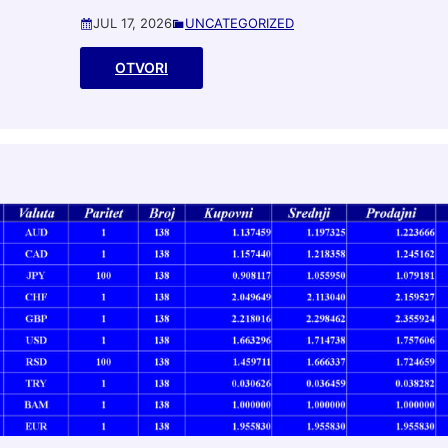
JUL 17, 2026
UNCATEGORIZED
OTVORI