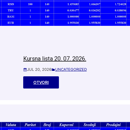
Kursna lista 20. 07. 2026.
JUL 20, 2026
UNCATEGORIZED
OTVORI