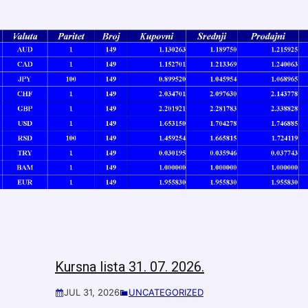
Kursna lista 31. 07. 2026.
JUL 31, 2026
UNCATEGORIZED