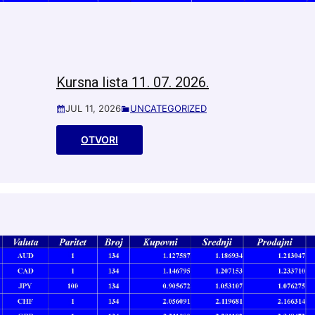
Kursna lista 11. 07. 2026.
JUL 11, 2026
UNCATEGORIZED
OTVORI