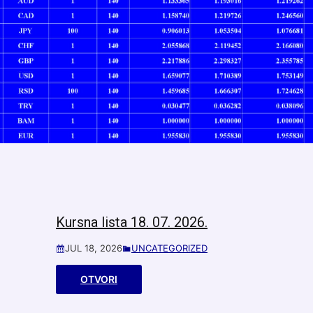
Kursna lista 18. 07. 2026.
JUL 18, 2026
UNCATEGORIZED
OTVORI