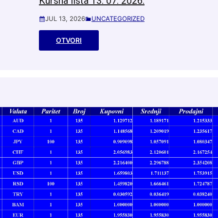
Kursna lista 13. 07. 2026.
JUL 13, 2026
UNCATEGORIZED
OTVORI