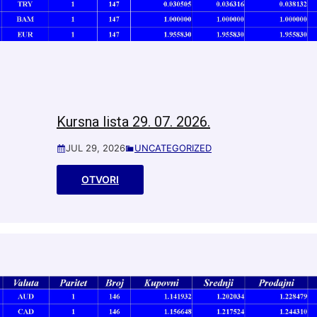
Kursna lista 29. 07. 2026.
JUL 29, 2026
UNCATEGORIZED
OTVORI