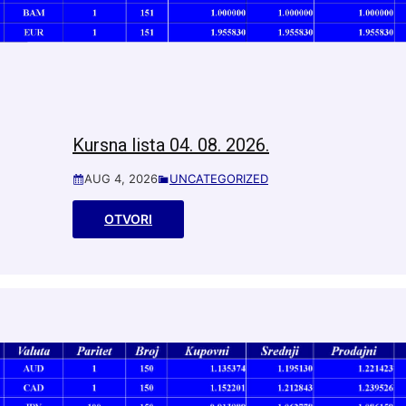
Kursna lista 04. 08. 2026.
AUG 4, 2026
UNCATEGORIZED
OTVORI