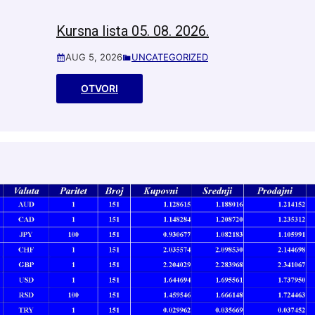
Kursna lista 05. 08. 2026.
AUG 5, 2026
UNCATEGORIZED
OTVORI