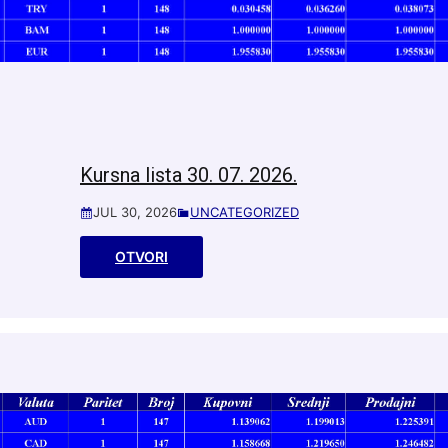
Kursna lista 30. 07. 2026.
JUL 30, 2026
UNCATEGORIZED
OTVORI