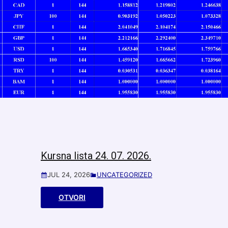
Kursna lista 24. 07. 2026.
JUL 24, 2026
UNCATEGORIZED
OTVORI