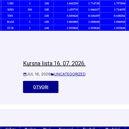
Kursna lista 16. 07. 2026.
JUL 16, 2026
UNCATEGORIZED
OTVORI