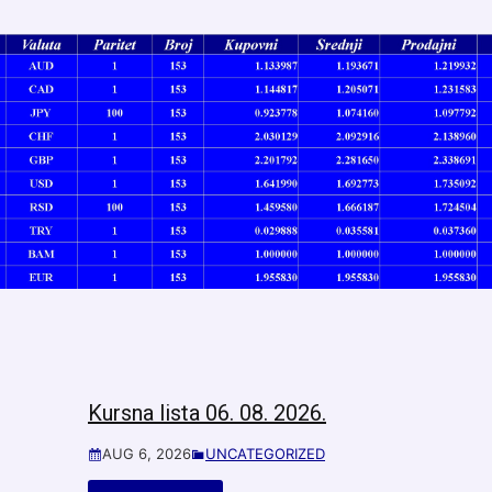
Kursna lista 06. 08. 2026.
AUG 6, 2026
UNCATEGORIZED