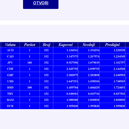
OTVORI