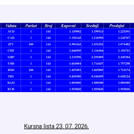
Kursna lista 23. 07. 2026.