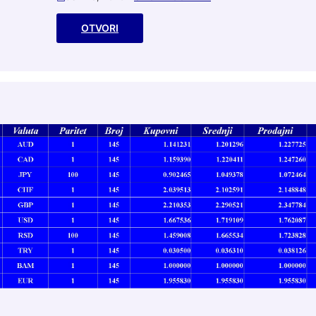
OTVORI