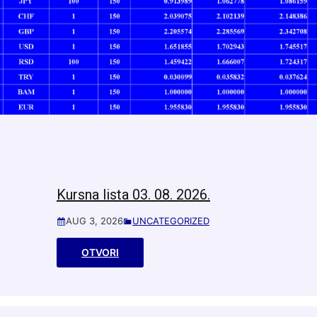
Kursna lista 03. 08. 2026.
AUG 3, 2026
UNCATEGORIZED
OTVORI