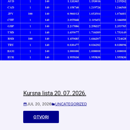
Kursna lista 20. 07. 2026.
JUL 20, 2026
UNCATEGORIZED
OTVORI