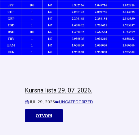
Kursna lista 29. 07. 2026.
JUL 29, 2026
UNCATEGORIZED
OTVORI