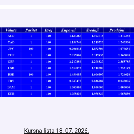
Kursna lista 18. 07. 2026.