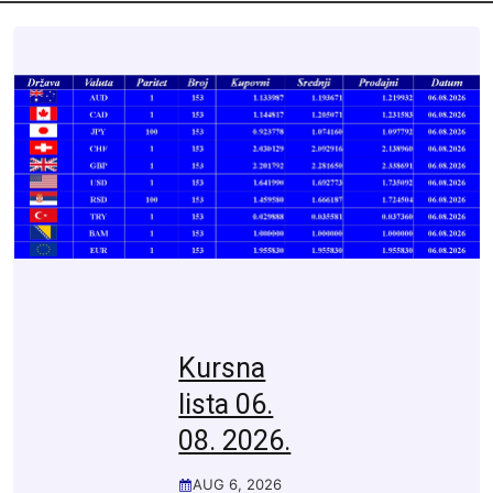
Kursna
lista 06.
08. 2026.
AUG 6, 2026