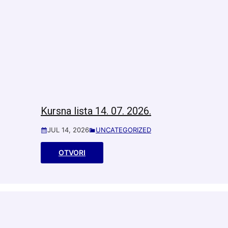
Kursna lista 14. 07. 2026.
JUL 14, 2026
UNCATEGORIZED
OTVORI