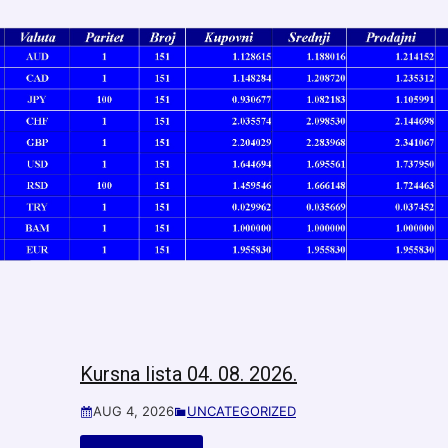
Kursna lista 04. 08. 2026.
AUG 4, 2026
UNCATEGORIZED