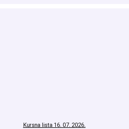
Kursna lista 16. 07. 2026.