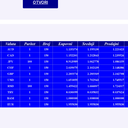
OTVORI