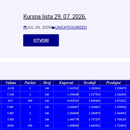
Kursna lista 29. 07. 2026.
JUL 29, 2026
UNCATEGORIZED
OTVORI