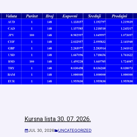
Kursna lista 30. 07. 2026.
JUL 30, 2026
UNCATEGORIZED