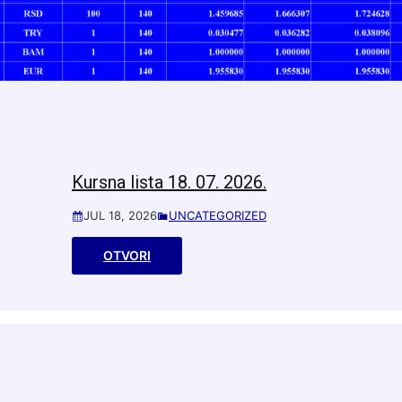
Kursna lista 18. 07. 2026.
JUL 18, 2026
UNCATEGORIZED
OTVORI