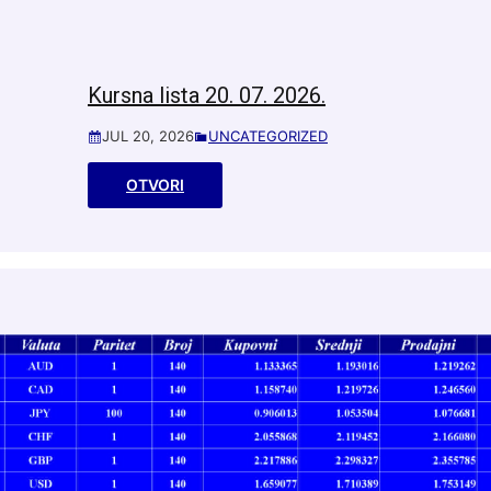
Kursna lista 20. 07. 2026.
JUL 20, 2026
UNCATEGORIZED
OTVORI