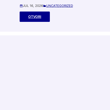
JUL 16, 2026
UNCATEGORIZED
OTVORI