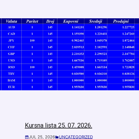
Kursna lista 25. 07. 2026.
JUL 25, 2026
UNCATEGORIZED