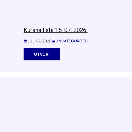
Kursna lista 15. 07. 2026.
JUL 15, 2026
UNCATEGORIZED
OTVORI