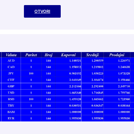
OTVORI