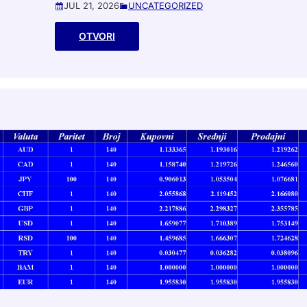
JUL 21, 2026
UNCATEGORIZED
OTVORI