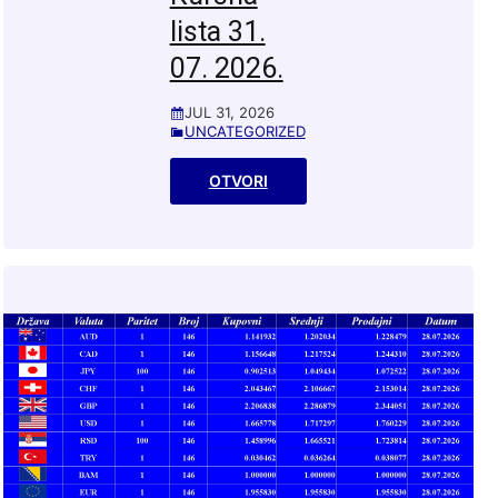
lista 31.
07. 2026.
JUL 31, 2026
UNCATEGORIZED
OTVORI