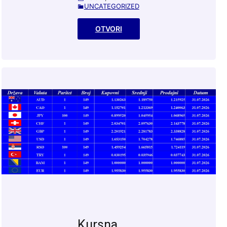
UNCATEGORIZED
OTVORI
Kursna