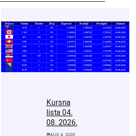
Kursna
lista 04.
08. 2026.
AUG 4, 2026