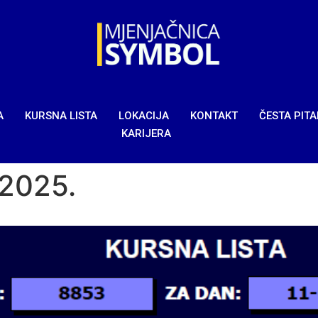
A
KURSNA LISTA
LOKACIJA
KONTAKT
ČESTA PIT
KARIJERA
.2025.