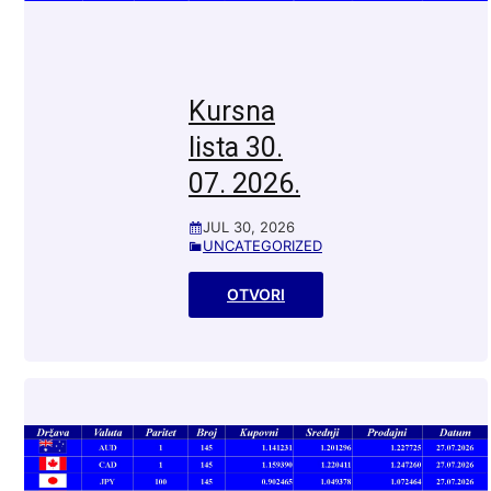
Kursna
lista 30.
07. 2026.
JUL 30, 2026
UNCATEGORIZED
OTVORI