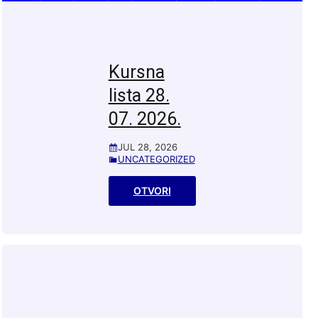
Kursna
lista 28.
07. 2026.
JUL 28, 2026
UNCATEGORIZED
OTVORI