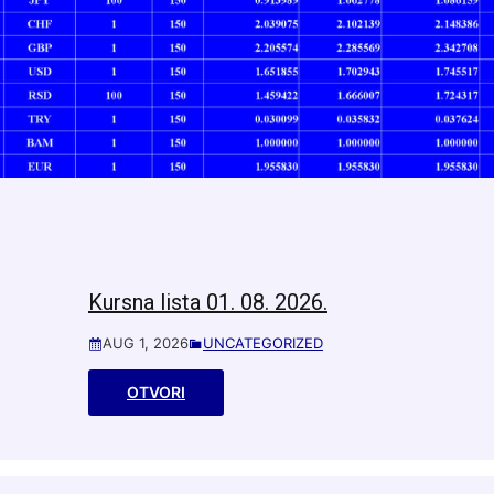
Kursna lista 01. 08. 2026.
AUG 1, 2026
UNCATEGORIZED
OTVORI