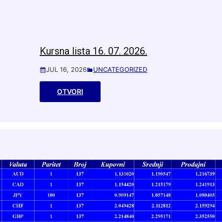
Kursna lista 16. 07. 2026.
JUL 16, 2026
UNCATEGORIZED
OTVORI