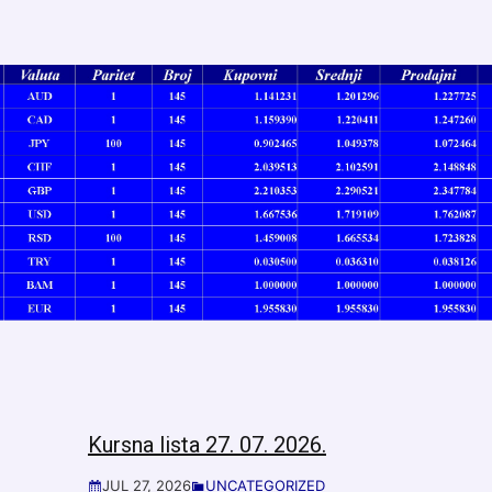
Kursna lista 27. 07. 2026.
JUL 27, 2026
UNCATEGORIZED