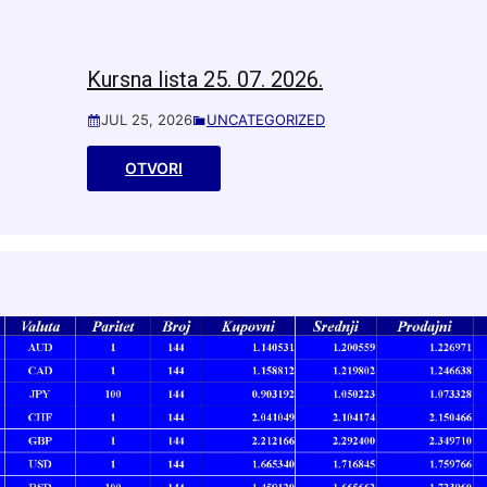
Kursna lista 25. 07. 2026.
JUL 25, 2026
UNCATEGORIZED
OTVORI