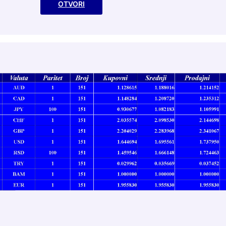
OTVORI