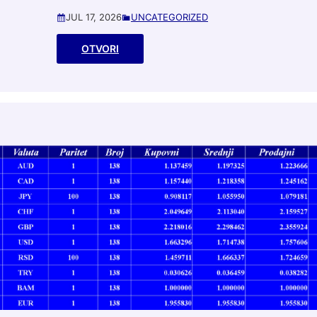
JUL 17, 2026
UNCATEGORIZED
OTVORI