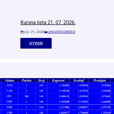
Kursna lista 21. 07. 2026.
JUL 21, 2026
UNCATEGORIZED
OTVORI