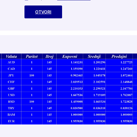
OTVORI