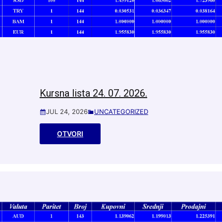
Kursna lista 24. 07. 2026.
JUL 24, 2026
UNCATEGORIZED
OTVORI