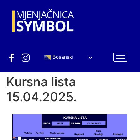
Bosanski
Kursna lista
15.04.2025.