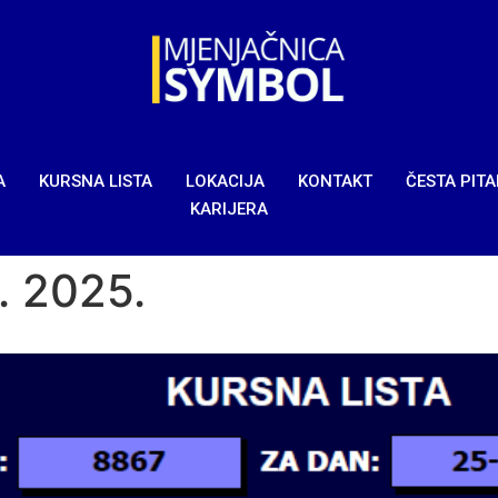
A
KURSNA LISTA
LOKACIJA
KONTAKT
ČESTA PIT
KARIJERA
. 2025.