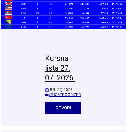
Kursna
lista 27.
07. 2026.
JUL 27, 2026
UNCATEGORIZED
OTVORI