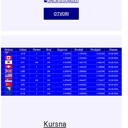
UNCATEGORIZED
OTVORI
Kursna