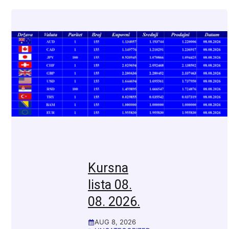
Kursna
lista 08.
08. 2026.
AUG 8, 2026