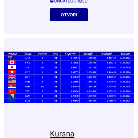
UNCATEGORIZED
OTVORI
Kursna